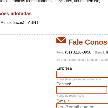
os eletrônicos (computadores; televisores, fax-modem etc).
ções adotadas
 Atmosféricas) – ABNT
Fale Conos
(51) 3228-0950
m
Fone:
E-mail:
S
Se preferir, preencha o formulário ab
Empresa
Nome da empresa ou condomínio.
Contato*
Nome do responsável
E-mail*