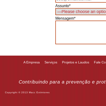
Assunto*
Mensagem*
A Empresa
Serviços
Projetos e Laudos
Fale C
Contribuindo para a prevenção e prot
Copyright © 2013 Macc Extintores