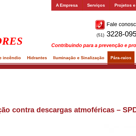
A Empresa
Serviços
Projetos 
Fale conos
3228-09
ores
(51)
Contribuindo para a prevenção e pro
e incêndio
Hidrantes
Iluminação e Sinalização
Pára-raios
ção contra descargas atmoféricas – SP