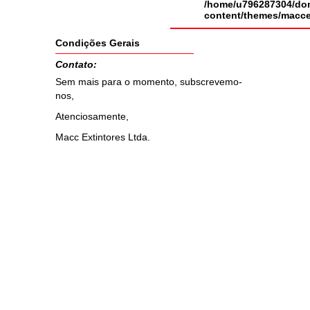
/home/u796287304/dom
content/themes/macce
Condições Gerais
Contato:
Sem mais para o momento, subscrevemo-
nos,
Atenciosamente,
Macc Extintores Ltda.