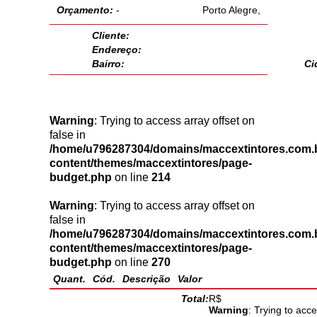
Orçamento:
-
Porto Alegre,
Cliente:
Endereço:
Bairro:
Ci
Warning
: Trying to access array offset on
false in
/home/u796287304/domains/maccextintores.com.b
content/themes/maccextintores/page-
budget.php
on line
214
Warning
: Trying to access array offset on
false in
/home/u796287304/domains/maccextintores.com.b
content/themes/maccextintores/page-
budget.php
on line
270
Quant.
Cód.
Descrição
Valor
Total:
R$
Warning
: Trying to acce